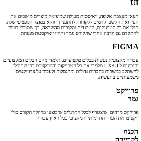
UI
תצאי מעצבת אלופה, יואיסטית מעולה שמוציאה מוצרים מושכים את
העין ואת הקשב וגורמים ללקוחות להתעניין דווקא במוצר הספציפי שלה.
תגלי את כל הטכניקות, הטרנדים ומקורות ההשראה, כך שתוכלי תמיד
להתקדם גם הרבה אחרי שהקורס נגמר ותהיי יואיקסטת מנצחת
FIGMA
עבודה מקצועית נעשית בכלים מקצועיים. תלמדי מהם הכלים המקצועיים
והנכונים ל UX/UI תלמדי את כל הטכניקות והפונקציות כדי שתוכלי
להשתלב במשרות בחברות גדולות ומתגמלות ולעבוד על פרוייקטים
משמעותיים בתעשיה.
פרוייקט
גמר
פרוייקט מדהים שיצטרף לכלל התרגלים שיבוצעו במהלך הקורס כולו
ויקפיצו את הערך התדמיתי והמקצועי בכל ראיון עבודה
הכנה
לקריירה