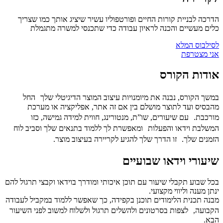
הדרכה לבניית קורות החיים ופורטפוליו עשיר שיציג אותך כמו שצריך
כלים מעשיים והכנה לראיון עבודה כדי שתכנסי למשרה מתגמלת
לסילבוס המלא
אני מצטרפת
אודות הקורס
במשך הקורס, נבנה את מיומנויות עיצוב המוצר הדיגיטלי שלך החל
מהבסיס ועד לתוצר מושלם בין אם זה אתר, אפליקציה או מערכת
מורכבת. עם שיעורים, שו”ת, מנטורינג, חווית למידה גמישה, כזו
המשלבת וידאו והפעלות ומאפשרת לך ללמוד בתנאים שלך וסביב לוח
הזמנים שלך. זו הדרך שלך להגיע לקריירה בעיצוב מוצר.
שיעורי וידאו שבועיים
בכל שבוע תקבלי שיעור עם תוכן איכותי ומודרך בוידאו וקבצי תרגול להם
ינתן מענה וליווי מקצועי.
מבנה תכנית הלימודים תוכנן בקפידה, כך שאפשר ללמוד במקביל לעבודה
הקבועה, לצפות בסרטונים ולהשלים תרגול ולשלוח למשוב לפני השיעור
הבא.