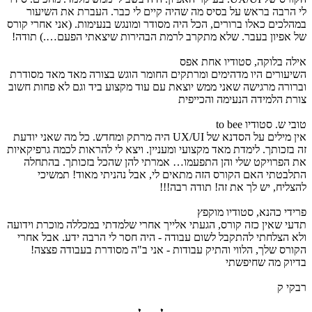
לי הרבה בראש על בסיס מה שהיה קיים לי כבר. העברת את השיעור
במהלכים כאלו ברורים, הכל היה מסודר ומונגש בנעימות. (אני אחרי קורס
של אפיון בעבר. שלא מתקרב לרמת הבהירות שיצאתי הפעם….) תודה!
אילה בלוקה, סטודיו אחת אפס
השיעורים היו מדהימים ומרתקים החומר הוגש בצורה מאד מאד מסודרת
וברורה מרגישה שאני ממש יוצאת עם עוד מקצוע ביד וגם לא פחות חשוב
צורת הלמידה הנעימה והכייפית
טובי ש. סטודיו to bee
אין מילים על הסדנא של UX/UI היה מרתק ומחדש. כל מה שאני יודעת
זה בזכותך. לימדת מאד מקצועי ומעניין. ויצא לי להראות לכמה גרפיקאיות
את הפרויקט שלי והן התפעמו… אמרתי להן שהכל בזכותך. בהתחלה
התלבטתי האם הקורס הזה מתאים לי, אבל נהניתי מאוד! תמשיכי
להצליח, יש לך את זה! תודה רבה!!!
פרידי כהנא, סטודיו מוקפץ
תדעי שאין כזה קורס, הגעתי אלייך אחרי שלמדתי במכללה מוכרת וידועה
ולא הצלחתי להתקבל לשום עבודה - היה חסר לי הרבה ידע. אבל אחרי
הקורס שלך, הלווי והתיק עבודות - אני ב"ה מסודרת בעבודה פצצה!
בדיוק מה שחיפשתי
רבקי ק