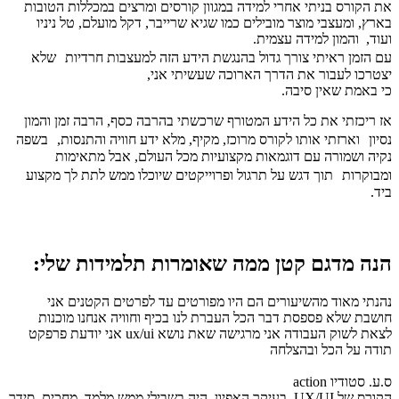
את הקורס בניתי אחרי למידה במגוון קורסים ומרצים במכללות הטובות
בארץ, ומעצבי מוצר מובילים כמו שגיא שרייבר, דקל מועלם, טל ניניו
ועוד, והמון למידה עצמית.
עם הזמן ראיתי צורך גדול בהנגשת הידע הזה למעצבות חרדיות שלא
יצטרכו לעבור את הדרך הארוכה שעשיתי אני,
כי באמת שאין סיבה.
אז ריכזתי את כל הידע המטורף שרכשתי בהרבה כסף, הרבה זמן והמון
נסיון וארזתי אותו לקורס מרוכז, מקיף, מלא ידע חוויה והתנסות, בשפה
נקיה ושמורה עם דוגמאות מקצועיות מכל העולם, אבל מתאימות
ומבוקרות תוך דגש על תרגול ופרוייקטים שיוכלו ממש לתת לך מקצוע
ביד.
הנה מדגם קטן ממה שאומרות תלמידות שלי:
נהנתי מאוד מהשיעורים הם היו מפורטים עד לפרטים הקטנים אני
חושבת שלא פספסת דבר הכל העברת לנו בכיף וחוויה אנחנו מוכנות
לצאת לשוק העבודה אני מרגישה שאת נושא ux/ui אני יודעת פרפקט
תודה על הכל ובהצלחה
ס.ע. סטודיו action
הקורס של UX/UI. בעיקר האפיון. היה בשבילי ממש מלמד. מחכים. סידר